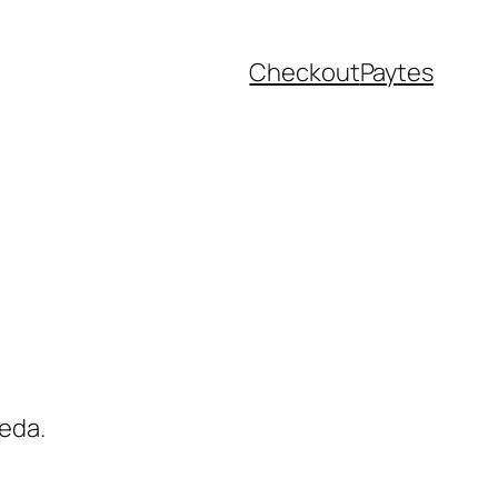
Checkout
Pay
tes
eda.